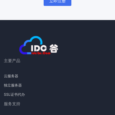
立即注册
主要产品
云服务器
独立服务器
SSL证书代办
服务支持