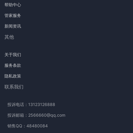
帮助中心
管家服务
新闻资讯
其他
关于我们
服务条款
隐私政策
联系我们
投诉电话：13123126888
投诉邮箱：2566660@qq.com
销售QQ：48480084