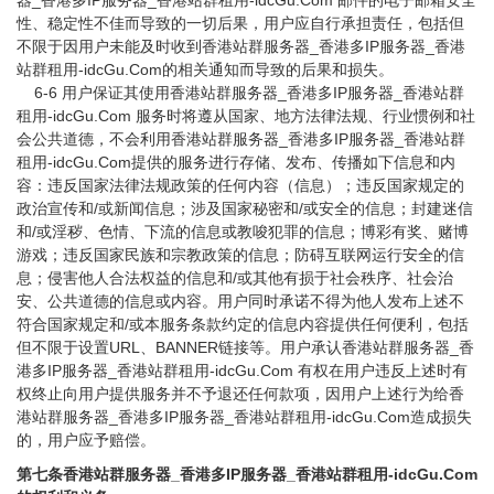
器_香港多IP服务器_香港站群租用-idcGu.Com 邮件的电子邮箱安全
性、稳定性不佳而导致的一切后果，用户应自行承担责任，包括但
不限于因用户未能及时收到香港站群服务器_香港多IP服务器_香港
站群租用-idcGu.Com的相关通知而导致的后果和损失。
6-6 用户保证其使用香港站群服务器_香港多IP服务器_香港站群
租用-idcGu.Com 服务时将遵从国家、地方法律法规、行业惯例和社
会公共道德，不会利用香港站群服务器_香港多IP服务器_香港站群
租用-idcGu.Com提供的服务进行存储、发布、传播如下信息和内
容：违反国家法律法规政策的任何内容（信息）；违反国家规定的
政治宣传和/或新闻信息；涉及国家秘密和/或安全的信息；封建迷信
和/或淫秽、色情、下流的信息或教唆犯罪的信息；博彩有奖、赌博
游戏；违反国家民族和宗教政策的信息；防碍互联网运行安全的信
息；侵害他人合法权益的信息和/或其他有损于社会秩序、社会治
安、公共道德的信息或内容。用户同时承诺不得为他人发布上述不
符合国家规定和/或本服务条款约定的信息内容提供任何便利，包括
但不限于设置URL、BANNER链接等。用户承认香港站群服务器_香
港多IP服务器_香港站群租用-idcGu.Com 有权在用户违反上述时有
权终止向用户提供服务并不予退还任何款项，因用户上述行为给香
港站群服务器_香港多IP服务器_香港站群租用-idcGu.Com造成损失
的，用户应予赔偿。
第七条香港站群服务器_香港多IP服务器_香港站群租用-idcGu.Com