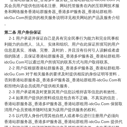
其会员用户提供包括域名注册、网站托管服务在内的互联网技术服
务和网络服务香港站群服务器_香港多IP服务器_香港站群租用-
idcGu.Com所提供的相关服务说明详见相关网站的产品及服务介绍
。
第二条 用户身份保证
2-1 用户承诺并保证自己是具有完全民事行为能力和完全民事权
利能力的自然人、法人、实体和组织。用户在此保证所填写的用户
信息是真实、准确、完整、及时的，并且没有任何引人误解或者虚
假的陈述，且保证香港站群服务器_香港多IP服务器_香港站群租用-
idcGu.Com可以通过用户所填写的联系方式与用户取得联系。
2-2 用户应根据香港站群服务器_香港多IP服务器_香港站群租用-
idcGu.Com 对于相关服务的要求及时提供相应的身份证明等资料，
否则香港站群服务器_香港多IP服务器_香港站群租用-idcGu.Com有
权拒绝向该会员或用户提供相关服务。
2-3 用户承诺将及时更新其用户信息以维持该等信息的有效性。
2-4 如果用户提供的资料或信息包含有不正确、不真实的信息，
香港站群服务器_香港多IP服务器_香港站群租用-idcGu.Com 保留取
消用户会员资格并随时结束为该用户提供服务的权利。
2-5 以代理人身份代理其他自然人或者单位进行注册用户必须向
香港站群服务器_香港多IP服务器_香港站群租用-idcGu.Com 提供代