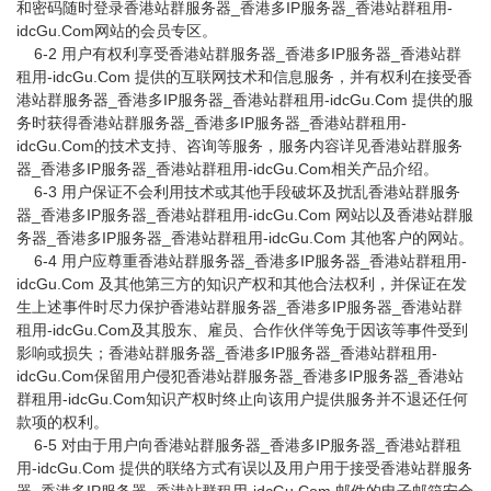
和密码随时登录香港站群服务器_香港多IP服务器_香港站群租用-
idcGu.Com网站的会员专区。
6-2 用户有权利享受香港站群服务器_香港多IP服务器_香港站群
租用-idcGu.Com 提供的互联网技术和信息服务，并有权利在接受香
港站群服务器_香港多IP服务器_香港站群租用-idcGu.Com 提供的服
务时获得香港站群服务器_香港多IP服务器_香港站群租用-
idcGu.Com的技术支持、咨询等服务，服务内容详见香港站群服务
器_香港多IP服务器_香港站群租用-idcGu.Com相关产品介绍。
6-3 用户保证不会利用技术或其他手段破坏及扰乱香港站群服务
器_香港多IP服务器_香港站群租用-idcGu.Com 网站以及香港站群服
务器_香港多IP服务器_香港站群租用-idcGu.Com 其他客户的网站。
6-4 用户应尊重香港站群服务器_香港多IP服务器_香港站群租用-
idcGu.Com 及其他第三方的知识产权和其他合法权利，并保证在发
生上述事件时尽力保护香港站群服务器_香港多IP服务器_香港站群
租用-idcGu.Com及其股东、雇员、合作伙伴等免于因该等事件受到
影响或损失；香港站群服务器_香港多IP服务器_香港站群租用-
idcGu.Com保留用户侵犯香港站群服务器_香港多IP服务器_香港站
群租用-idcGu.Com知识产权时终止向该用户提供服务并不退还任何
款项的权利。
6-5 对由于用户向香港站群服务器_香港多IP服务器_香港站群租
用-idcGu.Com 提供的联络方式有误以及用户用于接受香港站群服务