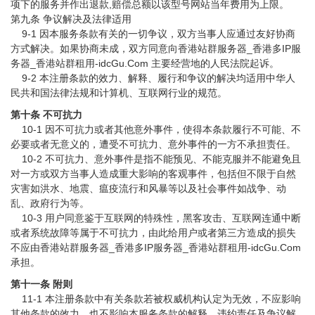
项下的服务并作出退款,赔偿总额以该型号网站当年费用为上限。
第九条 争议解决及法律适用
9-1 因本服务条款有关的一切争议，双方当事人应通过友好协商
方式解决。如果协商未成，双方同意向香港站群服务器_香港多IP服
务器_香港站群租用-idcGu.Com 主要经营地的人民法院起诉。
9-2 本注册条款的效力、解释、履行和争议的解决均适用中华人
民共和国法律法规和计算机、互联网行业的规范。
第十条 不可抗力
10-1 因不可抗力或者其他意外事件，使得本条款履行不可能、不
必要或者无意义的，遭受不可抗力、意外事件的一方不承担责任。
10-2 不可抗力、意外事件是指不能预见、不能克服并不能避免且
对一方或双方当事人造成重大影响的客观事件，包括但不限于自然
灾害如洪水、地震、瘟疫流行和风暴等以及社会事件如战争、动
乱、政府行为等。
10-3 用户同意鉴于互联网的特殊性，黑客攻击、互联网连通中断
或者系统故障等属于不可抗力，由此给用户或者第三方造成的损失
不应由香港站群服务器_香港多IP服务器_香港站群租用-idcGu.Com
承担。
第十一条 附则
11-1 本注册条款中有关条款若被权威机构认定为无效，不应影响
其他条款的效力，也不影响本服务条款的解释、违约责任及争议解