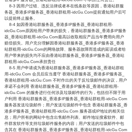
8-3 因用户过错、违反法律或者本在线条款等原因，香港站群服
务器_香港多IP服务器_香港站群租用-idcGu.Com提前通知用户后可
以提前终止服务。
8-4 如因香港站群服务器_香港多IP服务器_香港站群租用-
idcGu.Com原因给用户带来的损失，香港站群服务器_香港多IP服务
器_香港站群租用-idcGu.Com最高以收取相应产品当年费用向用户
赔偿损失。用户充分理解因香港站群服务器_香港多IP服务器_香港
站群租用-idcGu.Com的网络故障、服务器故障而造成的延误或者给
用户带来的损失均不应由香港站群服务器_香港多IP服务器_香港站
群租用-idcGu.Com承担责任
8-5 用户申请成为香港站群服务器_香港多IP服务器_香港站群租
用-idcGu.Com 会员后应当遵守 香港站群服务器_香港多IP服务器_
香港站群租用-idcGu.Com 不时作出的关于反垃圾邮件的决议，用户
承诺不会利用 香港站群服务器_香港多IP服务器_香港站群租用-
idcGu.Com 的服务进行任何涉及垃圾邮件的行为，包括但不限于用
户利用 香港站群服务器_香港多IP服务器_香港站群租用-idcGu.Com
服务器发送垃圾邮件；用户发送垃圾邮件中包含 香港站群服务器_香
港多IP服务器_香港站群租用-idcGu.Com 服务器或IP地址的相关信
息；用户所有的网站中包含出售邮件列表、邮件地址搜索软件、邮
件群发软件等支持垃圾邮件服务的内容；用户发送的垃圾邮件中包
含其在 香港站群服务器_香港多IP服务器_香港站群租用-idcGu.Com