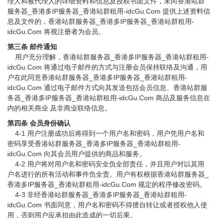
理人和被代理人的详细资料和信息及授权书面文件，未向香港站群
服务器_香港多IP服务器_香港站群租用-idcGu.Com 提供上述资料信
息及文件的，香港站群服务器_香港多IP服务器_香港站群租用-
idcGu.Com 将视注册者为会员。
第三条 邮件通知
用户充分理解，香港站群服务器_香港多IP服务器_香港站群租用-
idcGu.Com 将通过电子邮件的方式与注册会员保持联络及沟通，用
户在此同意香港站群服务器_香港多IP服务器_香港站群租用-
idcGu.Com 通过电子邮件方式向其发送包括会员信息、香港站群服
务器_香港多IP服务器_香港站群租用-idcGu.Com 商品及服务信息在
内的相关商业 及非商业联络信息。
第四条 会员身份确认
4-1 用户注册成功后将得到一个用户名和密码，用户凭用户名和
密码享受香港站群服务器_香港多IP服务器_香港站群租用-
idcGu.Com 向其会员用户提供的商品和服务。
4-2 用户将对用户名和密码安全负全部责任，并且用户对以其用
户名进行的所有活动和事件负全责。用户有权根据香港站群服务器_
香港多IP服务器_香港站群租用-idcGu.Com 规定的程序修改密码。
4-3 非经香港站群服务器_香港多IP服务器_香港站群租用-
idcGu.Com 书面同意，用户名和密码不得擅自转让或者授权他人使
用，否则用户应承担由此造成的一切后果。