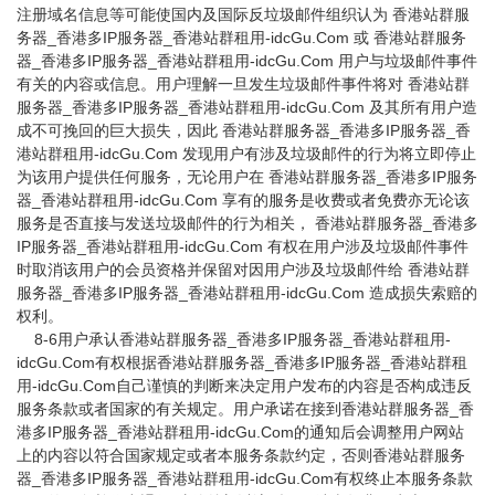
注册域名信息等可能使国内及国际反垃圾邮件组织认为 香港站群服
务器_香港多IP服务器_香港站群租用-idcGu.Com 或 香港站群服务
器_香港多IP服务器_香港站群租用-idcGu.Com 用户与垃圾邮件事件
有关的内容或信息。用户理解一旦发生垃圾邮件事件将对 香港站群
服务器_香港多IP服务器_香港站群租用-idcGu.Com 及其所有用户造
成不可挽回的巨大损失，因此 香港站群服务器_香港多IP服务器_香
港站群租用-idcGu.Com 发现用户有涉及垃圾邮件的行为将立即停止
为该用户提供任何服务，无论用户在 香港站群服务器_香港多IP服务
器_香港站群租用-idcGu.Com 享有的服务是收费或者免费亦无论该
服务是否直接与发送垃圾邮件的行为相关， 香港站群服务器_香港多
IP服务器_香港站群租用-idcGu.Com 有权在用户涉及垃圾邮件事件
时取消该用户的会员资格并保留对因用户涉及垃圾邮件给 香港站群
服务器_香港多IP服务器_香港站群租用-idcGu.Com 造成损失索赔的
权利。
8-6用户承认香港站群服务器_香港多IP服务器_香港站群租用-
idcGu.Com有权根据香港站群服务器_香港多IP服务器_香港站群租
用-idcGu.Com自己谨慎的判断来决定用户发布的内容是否构成违反
服务条款或者国家的有关规定。用户承诺在接到香港站群服务器_香
港多IP服务器_香港站群租用-idcGu.Com的通知后会调整用户网站
上的内容以符合国家规定或者本服务条款约定，否则香港站群服务
器_香港多IP服务器_香港站群租用-idcGu.Com有权终止本服务条款