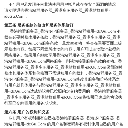
4-4 用户若发现任何非法使用用户帐号或存在安全漏洞的情况，
请立即通告香港站群服务器_香港多IP服务器_香港站群租用-
idcGu.Com 。
第五条 服务条款的修改和服务体系修订
香港站群服务器_香港多IP服务器_香港站群租用-idcGu.Com 有
权在必要时修改服务条款，香港站群服务器_香港多IP服务器_香港
站群租用-idcGu.Com服务条款一旦发生变动，将会在重要页面上提
示修改内容。如果不同意所改动的内容，用户可以主动取消获得的
网络服务。如果用户继续享用香港站群服务器_香港多IP服务器_香
港站群租用-idcGu.Com网络服务，则视为接受服务条款的变动。香
港站群服务器_香港多IP服务器_香港站群租用-idcGu.Com保留随时
修改其服务体系和价格而不需通知用户的权利，香港站群服务器_香
港多IP服务器_香港站群租用-idcGu.Com修改其服务和价格体系之
前用户就具体服务与香港站群服务器_香港多IP服务器_香港站群租
用-idcGu.Com达成协议并已按照约定交纳费用的，香港站群服务器
_香港多IP服务器_香港站群租用-idcGu.Com将按照已达成的协议执
行至已交纳费用的服务期期满。
第六条 用户的权利和义务
6-1 用户有权利拥有自己在香港站群服务器_香港多IP服务器_香
港站群租用-idcGu.Com 的用户名和密码并有权利使用自己的用户名