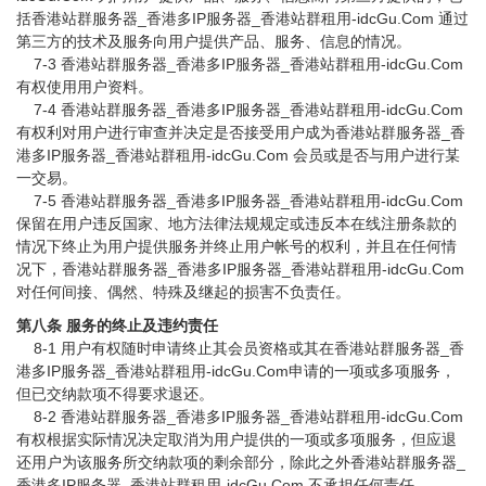
括香港站群服务器_香港多IP服务器_香港站群租用-idcGu.Com 通过
第三方的技术及服务向用户提供产品、服务、信息的情况。
7-3 香港站群服务器_香港多IP服务器_香港站群租用-idcGu.Com
有权使用用户资料。
7-4 香港站群服务器_香港多IP服务器_香港站群租用-idcGu.Com
有权利对用户进行审查并决定是否接受用户成为香港站群服务器_香
港多IP服务器_香港站群租用-idcGu.Com 会员或是否与用户进行某
一交易。
7-5 香港站群服务器_香港多IP服务器_香港站群租用-idcGu.Com
保留在用户违反国家、地方法律法规规定或违反本在线注册条款的
情况下终止为用户提供服务并终止用户帐号的权利，并且在任何情
况下，香港站群服务器_香港多IP服务器_香港站群租用-idcGu.Com
对任何间接、偶然、特殊及继起的损害不负责任。
第八条 服务的终止及违约责任
8-1 用户有权随时申请终止其会员资格或其在香港站群服务器_香
港多IP服务器_香港站群租用-idcGu.Com申请的一项或多项服务，
但已交纳款项不得要求退还。
8-2 香港站群服务器_香港多IP服务器_香港站群租用-idcGu.Com
有权根据实际情况决定取消为用户提供的一项或多项服务，但应退
还用户为该服务所交纳款项的剩余部分，除此之外香港站群服务器_
香港多IP服务器_香港站群租用-idcGu.Com 不承担任何责任。